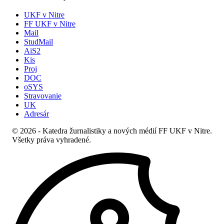
UKF v Nitre
FF UKF v Nitre
Mail
StudMail
AiS2
Kis
Proj
DOC
oSYS
Stravovanie
UK
Adresár
© 2026 - Katedra žurnalistiky a nových médií FF UKF v Nitre.
Všetky práva vyhradené.