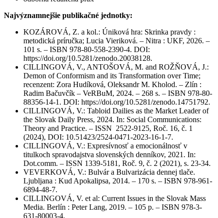
Najvýznamnejšie publikačné jednotky:
KOZÁROVÁ, Z. a kol.: Úniková hra: Skrinka pravdy :
metodická príručka; Lucia Vieriková. – Nitra : UKF, 2026. –
101 s. – ISBN 978-80-558-2390-4. DOI:
https://doi.org/10.5281/zenodo.20038128.
CILLINGOVÁ, V., ANTOŠOVÁ, M. and ROŽŇOVÁ, J.:
Demon of Conformism and its Transformation over Time;
recenzent: Zora Hudíková, Oleksandr M. Kholod. – Zlín :
Radim Bačuvčík – VeRBuM, 2024. – 268 s. – ISBN 978-80-
88356-14-1. DOI: https://doi.org/10.5281/zenodo.14751792.
CILLINGOVÁ, V.: Tabloid Dailies as the Market Leader of
the Slovak Daily Press, 2024. In: Social Communications:
Theory and Practice. – ISSN 2522-9125, Roč. 16, č. 1
(2024), DOI: 10.51423/2524-0471-2023-16-1-7.
CILLINGOVÁ, V.: Expresívnosť a emocionálnosť v
titulkoch spravodajstva slovenských denníkov, 2021. In:
Dot.comm. – ISSN 1339-5181, Roč. 9, č. 2 (2021), s. 23-34.
VEVERKOVÁ, V.: Bulvár a Bulvarizácia dennej tlače.
Ljubljana : Kud Apokalipsa, 2014. – 170 s. – ISBN 978-961-
6894-48-7.
CILLINGOVÁ, V. et al: Current Issues in the Slovak Mass
Media. Berlín : Peter Lang, 2019. – 105 p. – ISBN 978-3-
631-80003-4.