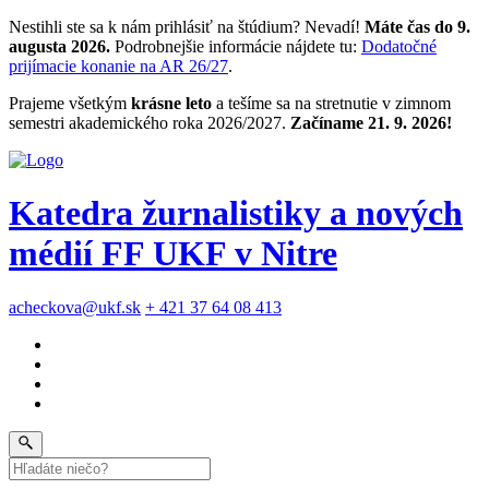
Nestihli ste sa k nám prihlásiť na štúdium? Nevadí!
Máte čas do 9.
augusta 2026.
Podrobnejšie informácie nájdete tu:
Dodatočné
prijímacie konanie na AR 26/27
.
Prajeme všetkým
krásne leto
a tešíme sa na stretnutie v zimnom
semestri akademického roka 2026/2027.
Začíname 21. 9. 2026!
Katedra žurnalistiky a nových
médií FF UKF v Nitre
acheckova@ukf.sk
+ 421 37 64 08 413