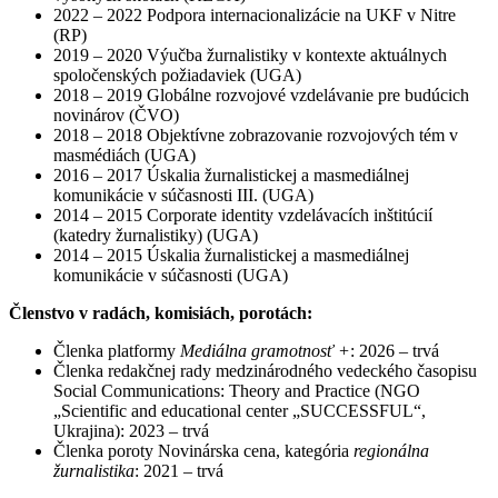
2022 – 2022 Podpora internacionalizácie na UKF v Nitre
(RP)
2019 – 2020 Výučba žurnalistiky v kontexte aktuálnych
spoločenských požiadaviek (UGA)
2018 – 2019 Globálne rozvojové vzdelávanie pre budúcich
novinárov (ČVO)
2018 – 2018 Objektívne zobrazovanie rozvojových tém v
masmédiách (UGA)
2016 – 2017 Úskalia žurnalistickej a masmediálnej
komunikácie v súčasnosti III. (UGA)
2014 – 2015 Corporate identity vzdelávacích inštitúcií
(katedry žurnalistiky) (UGA)
2014 – 2015 Úskalia žurnalistickej a masmediálnej
komunikácie v súčasnosti (UGA)
Členstvo v radách, komisiách, porotách:
Členka platformy
Mediálna gramotnosť +
: 2026 – trvá
Členka redakčnej rady medzinárodného vedeckého časopisu
Social Communications: Theory and Practice (NGO
„Scientific and educational center „SUCCESSFUL“,
Ukrajina): 2023 – trvá
Členka poroty Novinárska cena, kategória
regionálna
žurnalistika
: 2021 – trvá