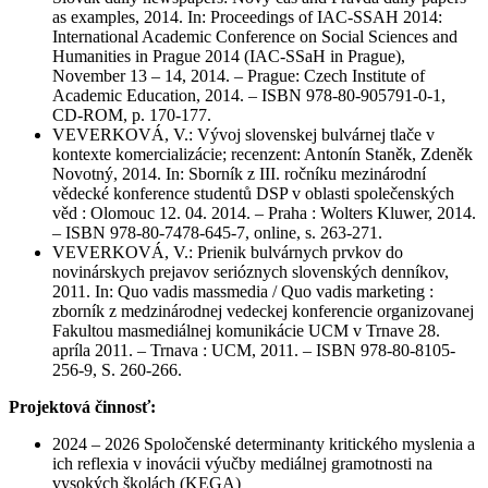
as examples, 2014. In: Proceedings of IAC-SSAH 2014:
International Academic Conference on Social Sciences and
Humanities in Prague 2014 (IAC-SSaH in Prague),
November 13 – 14, 2014. – Prague: Czech Institute of
Academic Education, 2014. – ISBN 978-80-905791-0-1,
CD-ROM, p. 170-177.
VEVERKOVÁ, V.: Vývoj slovenskej bulvárnej tlače v
kontexte komercializácie; recenzent: Antonín Staněk, Zdeněk
Novotný, 2014. In: Sborník z III. ročníku mezinárodní
vědecké konference studentů DSP v oblasti společenských
věd : Olomouc 12. 04. 2014. – Praha : Wolters Kluwer, 2014.
– ISBN 978-80-7478-645-7, online, s. 263-271.
VEVERKOVÁ, V.: Prienik bulvárnych prvkov do
novinárskych prejavov serióznych slovenských denníkov,
2011. In: Quo vadis massmedia / Quo vadis marketing :
zborník z medzinárodnej vedeckej konferencie organizovanej
Fakultou masmediálnej komunikácie UCM v Trnave 28.
apríla 2011. – Trnava : UCM, 2011. – ISBN 978-80-8105-
256-9, S. 260-266.
Projektová činnosť:
2024 – 2026 Spoločenské determinanty kritického myslenia a
ich reflexia v inovácii výučby mediálnej gramotnosti na
vysokých školách (KEGA)