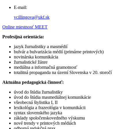
E-mail:
vcillingova@ukf.sk
Online miestnosť MEET
Profesijná orientácia:
jazyk žurnalistiky a masmédií
bulvár a bulvarizácia médií (primárne printových)
novinárska komunikácia
žurnalistické žánre
mediálna a informačná gramotnosť
totalitná propaganda na území Slovenska v 20. storočí
Aktuálna pedagogická činnosť:
úvod do štúdia žurnalistiky
úvod do štúdia masmediálnej komunikácie
všeobecná štylistika I, II
lexikológia a frazeológia v komunikácii
syntax slovenského jazyka
základy spoločenskovedného výskumu
nové trendy v printových médiách
odborná redakčná prax