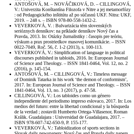
ANTOŠOVÁ, M. – NOVÁČIKOVÁ, D. – CILLINGOVÁ,
V.: Univerzita Konštantína Filozofa v Nitre a jej metamorfózy
: od Pedagogického inštitútu až po súčasnú UKF. Nitra: UKF,
2019. – 248 s. – ISBN 978-80-558-1432-2.
VEVERKOVÁ, V. : Bulvarizácia tém slovenských
serióznych denníkov: na príklade denníkov Nový čas a
Pravda, 2013. In: Otázky žurnalistiky : časopis pre teóriu,
výskum a prax prostriedkov masovej komunikácie. – ISSN
0022-7049, Roč. 56, č. 1-2 (2013), s. 100-113.
VEVERKOVÁ, V.: Simplification of language in political
discourses published in tabloids, 2016. In: European Journal
of Science and Theology. – ISSN 1841-0464, Vol. 12, no. 2
(2016), p. 145-154.
ANTOŠOVÁ, M. – CILLINGOVÁ, V.: Timeless message
of Dominik Tatarka in his work ‘the demon of conformism’,
2017. In: European Journal of Science and Theology. – ISSN
1841-0464, Vol. 13, no. 3 (2017), p. 47-58.
CILLINGOVÁ, V.: Los tabloides como un género
independiente del periodismo impreso eslovaco, 2017. In: Los
medios del futuro: entre la libertad condicional y la búsqueda
de la verdad ; zostavili Humberto Ortega-Villasenor, Roman
Králik. Guadalajara : Universidad de Guadalajara, 2017. –
ISBN 978-607-742-650-9, P. 155-177.
VEVERKOVÁ, V.: Tabloidization of sports sections in
Slovak daily newspapers: Nový čas and Pravda daily papers